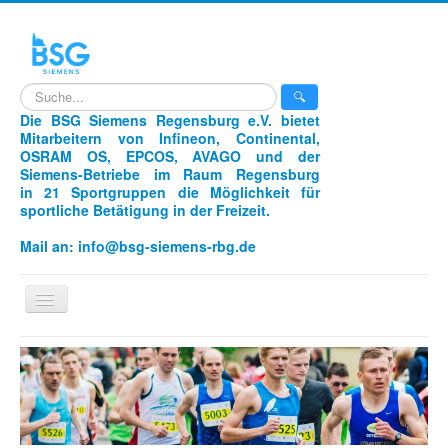
search
🔍
Die BSG Siemens Regensburg e.V. bietet
Mitarbeitern von Infineon, Continental,
OSRAM OS, EPCOS, AVAGO und der
Siemens-Betriebe im Raum Regensburg
in 21 Sportgruppen die Möglichkeit für
sportliche Betätigung in der Freizeit.
Mail an:
info@bsg-siemens-rbg.de
Navigation
an/aus
Home
Sportarten
Unser Verein
Aikido
Laufen