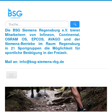
search
🔍
Die BSG Siemens Regensburg e.V. bietet
Mitarbeitern von Infineon, Continental,
OSRAM OS, EPCOS, AVAGO und der
Siemens-Betriebe im Raum Regensburg
in 21 Sportgruppen die Möglichkeit für
sportliche Betätigung in der Freizeit.
Mail an:
info@bsg-siemens-rbg.de
Navigation
an/aus
Home
Sportarten
Unser Verein
Aikido
Laufen